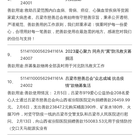
24001
善款用途:救助吕梁范围内白血病、骨病、癌症、心脑血管疾病等贫困
家庭大病患者。吕梁市慈善总会将始终恪守慈善宗旨，秉承公开透明、
严谨规范、善款善用的工作原则，我们郑重承诺：慎重呵护每一份爱
心，合理用好每一笔善款，把善款使用在最急需的地方。感谢您对我们
的信任与支持！
511411000562941161A
2023凝心聚力 同舟共“冀”防汛救灾募
9、
24007
捐活
善款用途:所募集款物将全部及时用于河北防汛救灾工作
511411000562941161A
吕梁市慈善总会“众志成城 抗击疫
10、
24002
情”款物募集活
善款用途:善款使用情况： 2月5日，吕梁市9?9爱心公益协会208名爱
心人士通过吕梁市慈善总会向山西省汾阳医院定向捐赠善款26459.99
元。 2月6日，支出善款23847.2元购买桶面390件、矿泉水180件、火
腿70件，对坚守防疫一线的吕梁市交警支队和吕梁市人民医院进行慰
问。 2月13日，向山西省汾阳医院捐赠善款150083.53元用于疫情防控
（交口天马能源实业有