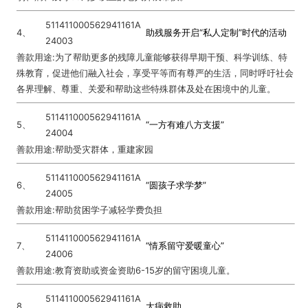
511411000562941161A
4、
助残服务开启“私人定制”时代的活动
24003
善款用途:为了帮助更多的残障儿童能够获得早期干预、科学训练、特
殊教育，促进他们融入社会，享受平等而有尊严的生活，同时呼吁社会
各界理解、尊重、关爱和帮助这些特殊群体及处在困境中的儿童。
511411000562941161A
5、
“一方有难八方支援”
24004
善款用途:帮助受灾群体，重建家园
511411000562941161A
6、
“圆孩子求学梦”
24005
善款用途:帮助贫困学子减轻学费负担
511411000562941161A
7、
“情系留守爱暖童心”
24006
善款用途:教育资助或资金资助6-15岁的留守困境儿童。
511411000562941161A
8、
大病救助