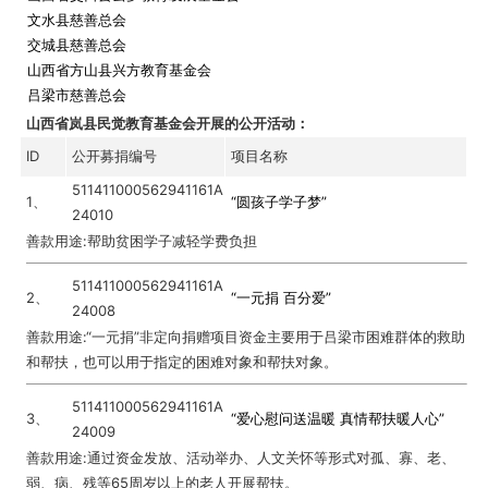
文水县慈善总会
交城县慈善总会
山西省方山县兴方教育基金会
吕梁市慈善总会
山西省岚县民觉教育基金会开展的公开活动：
ID
公开募捐编号
项目名称
511411000562941161A
1、
“圆孩子学子梦”
24010
善款用途:帮助贫困学子减轻学费负担
511411000562941161A
2、
“一元捐 百分爱”
24008
善款用途:“一元捐”非定向捐赠项目资金主要用于吕梁市困难群体的救助
和帮扶，也可以用于指定的困难对象和帮扶对象。
511411000562941161A
3、
“爱心慰问送温暖 真情帮扶暖人心”
24009
善款用途:通过资金发放、活动举办、人文关怀等形式对孤、寡、老、
弱、病、残等65周岁以上的老人开展帮扶。